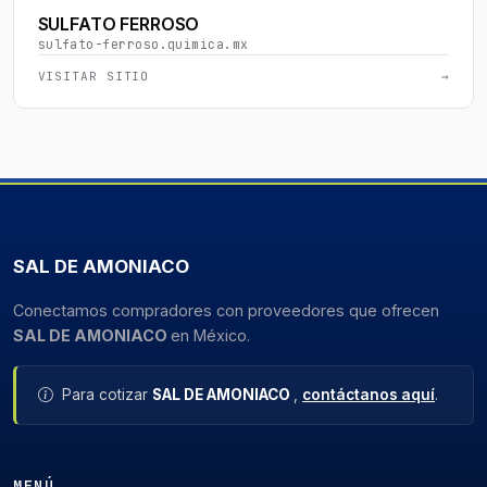
SULFATO FERROSO
sulfato-ferroso.quimica.mx
VISITAR SITIO
→
SAL DE AMONIACO
Conectamos compradores con proveedores que ofrecen
SAL DE AMONIACO
en México.
Para cotizar
SAL DE AMONIACO
,
contáctanos aquí
.
MENÚ